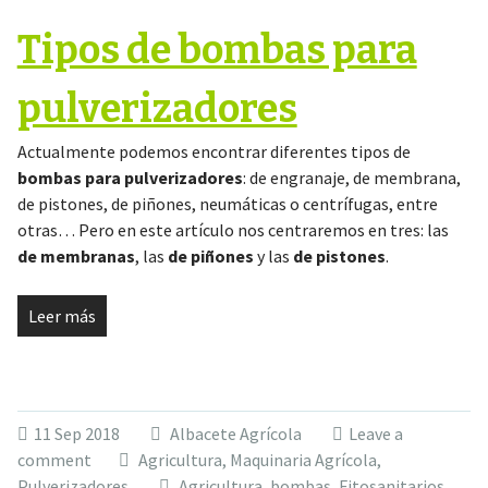
Tipos de bombas para
pulverizadores
Actualmente podemos encontrar diferentes tipos de
bombas para pulverizadores
: de engranaje, de membrana,
de pistones, de piñones, neumáticas o centrífugas, entre
otras… Pero en este artículo nos centraremos en tres: las
de membranas
, las
de piñones
y las
de pistones
.
Leer más
11 Sep 2018
Albacete Agrícola
Leave a
comment
Agricultura
,
Maquinaria Agrícola
,
Pulverizadores
Agricultura
,
bombas
,
Fitosanitarios
,