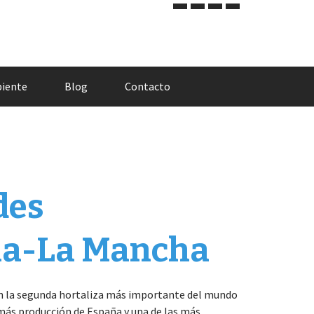
biente
Blog
Contacto
des
lla-La Mancha
 en la segunda hortaliza más importante del mundo
 más producción de España y una de las más