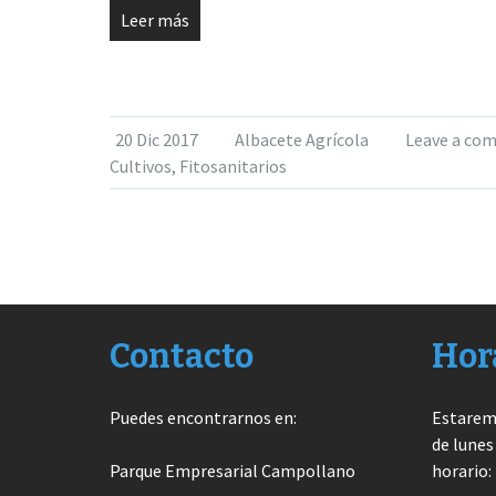
Leer más
20 Dic 2017
Albacete Agrícola
Leave a co
Cultivos
,
Fitosanitarios
Contacto
Hor
Puedes encontrarnos en:
Estarem
de lunes
Parque Empresarial Campollano
horario: