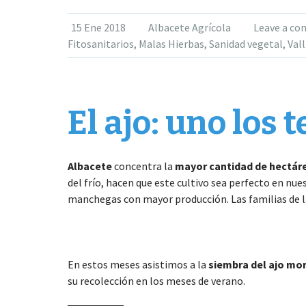
15 Ene 2018
Albacete Agrícola
Leave a c
Fitosanitarios
,
Malas Hierbas
,
Sanidad vegetal
,
Val
El ajo: uno los 
Albacete
concentra la
mayor cantidad de hectáre
del frío, hacen que este cultivo sea perfecto en nu
manchegas con mayor producción. Las familias de la
En estos meses asistimos a la
siembra del ajo mo
su recolección en los meses de verano.