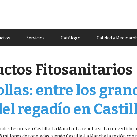
uctos
Servicios
Catálogo
Calidad y Medioam
ctos Fitosanitarios
ollas: entre los gran
del regadío en Casti
randes tesoros en Castilla-La Mancha. La cebolla se ha convertido
78 millones de toneladas, siendo Castilla-La Mancha la región con