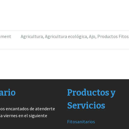
mment
Agricultura
,
Agricultura ecológica
,
Ajo
,
Productos Fitos
ario
Productos y
Servicios
os encantados de atenderte
 a viernes en el siguiente
Fitosanitarios