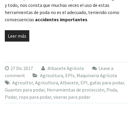
y todo, nos consta que muchas veces el uso de estas
herramientas de poda no es el adecuado, teniendo como
consecuencias
accidentes importantes
.
Leer más
27 Dic 2017
Albacete Agrícola
Leave a
comment
Agricultura
,
EPIs
,
Maquinaria Agrícola
Agricultor
,
Agricultura
,
Albacete
,
EPI
,
gafas para podar
,
Guantes para podar
,
Herramientas de protección
,
Poda
,
Podar
,
ropa para podar
,
viseras para podar