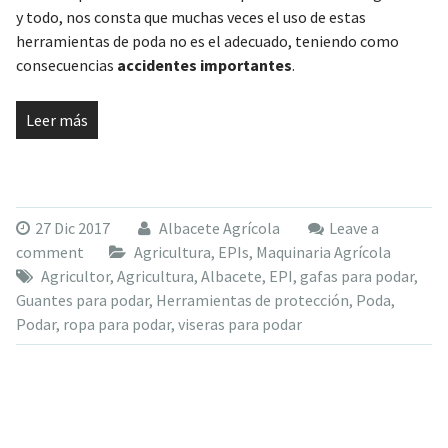
y todo, nos consta que muchas veces el uso de estas
herramientas de poda no es el adecuado, teniendo como
consecuencias
accidentes importantes
.
Leer más
27 Dic 2017
Albacete Agrícola
Leave a
comment
Agricultura
,
EPIs
,
Maquinaria Agrícola
Agricultor
,
Agricultura
,
Albacete
,
EPI
,
gafas para podar
,
Guantes para podar
,
Herramientas de protección
,
Poda
,
Podar
,
ropa para podar
,
viseras para podar