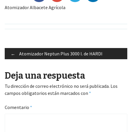
Atomizador Albacete Agrícola
Post
←
Atomizador Neptun Plus 3000 l. de HARDI
Deja una respuesta
navigation
Tu dirección de correo electrónico no será publicada.
Los
campos obligatorios están marcados con
*
Comentario
*