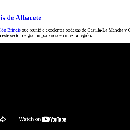
is de Albacete
lón Brindis
que reunió a excelentes bodegas de Castilla-La Mancha y
este sector de gran importancia en nuestra región.