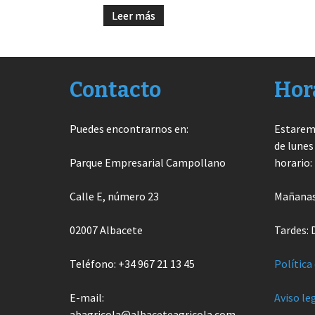
Leer más
Contacto
Hor
Puedes encontrarnos en:
Estarem
de lunes
Parque Empresarial Campollano
horario:
Calle E, número 23
Mañanas:
02007 Albacete
Tardes: 
Teléfono: +34 967 21 13 45
Política
E-mail:
Aviso le
abagricola@albaceteagricola.com