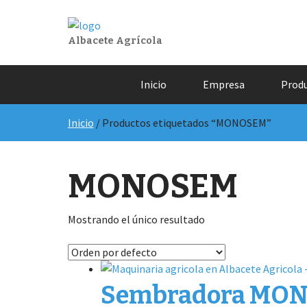
Albacete Agrícola
Saltar
Inicio
Empresa
Prod
al
contenido
Inicio
/ Productos etiquetados “MONOSEM”
MONOSEM
Mostrando el único resultado
Sembradora MO