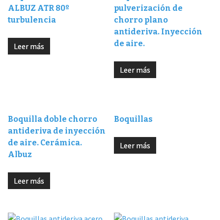
ALBUZ ATR 80º
pulverización de
turbulencia
chorro plano
antideriva. Inyección
de aire.
Leer más
Leer más
Boquilla doble chorro
Boquillas
antideriva de inyección
de aire. Cerámica.
Leer más
Albuz
Leer más